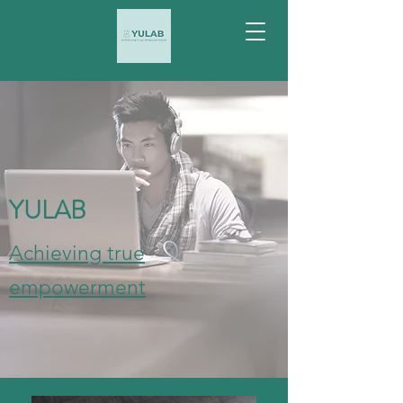
YULAB
Achieving true
empowerment